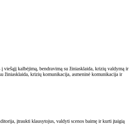
 į viešąjį kalbėjimą, bendravimą su žiniasklaida, krizių valdymą ir
u žiniasklaida, krizių komunikacija, asmeninė komunikacija ir
ija, įtraukti klausytojus, valdyti scenos baimę ir kurti įtaigią