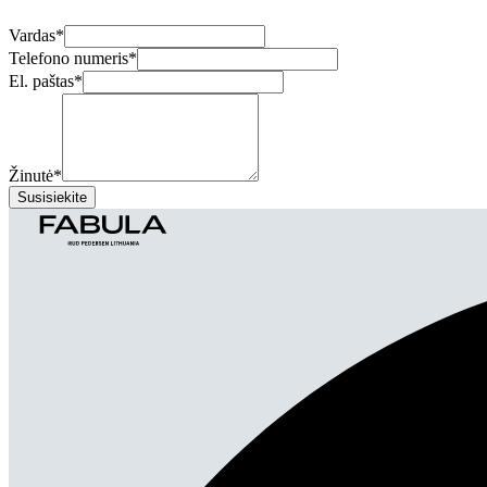
Vardas
*
Telefono numeris
*
El. paštas
*
Žinutė
*
Susisiekite