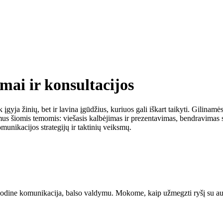
ai ir konsultacijos
yja žinių, bet ir lavina įgūdžius, kuriuos gali iškart taikyti. Gilinamės
s šiomis temomis: viešasis kalbėjimas ir prezentavimas, bendravimas s
munikacijos strategijų ir taktinių veiksmų.
dine komunikacija, balso valdymu. Mokome, kaip užmegzti ryšį su auditor