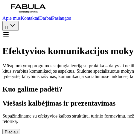
Apie mus
Kontaktai
Darbai
Paslaugos
LT
Efektyvios komunikacijos mokym
Mūsų mokymų programos sujungia teoriją su praktika – dalyviai ne tik įg
kitus svarbius komunikacijos aspektus. Siūlome specializuotus mokymu
lyderystė, kūrybinis rašymas, komunikacija socialiniuose tinkluose, ko
Kuo galime padėti?
Viešasis kalbėjimas ir prezentavimas
Supažindiname su efektyvios kalbos struktūra, turinio formavimu, nežo
retoriką.
Plačiau