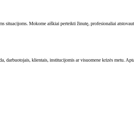
situacijoms. Mokome aiškiai perteikti žinutę, profesionaliai atstovauti 
da, darbuotojais, klientais, institucijomis ar visuomene krizės metu. A