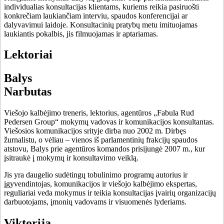
individualias konsultacijas klientams, kuriems reikia pasiruošti
konkrečiam laukiančiam interviu, spaudos konferencijai ar
dalyvavimui laidoje. Konsultacinių pratybų metu imituojamas
laukiantis pokalbis, jis filmuojamas ir aptariamas.
Lektoriai
Balys
Narbutas
Viešojo kalbėjimo treneris, lektorius, agentūros „Fabula Rud
Pedersen Group“ mokymų vadovas ir komunikacijos konsultantas.
Viešosios komunikacijos srityje dirba nuo 2002 m. Dirbęs
žurnalistu, o vėliau – vienos iš parlamentinių frakcijų spaudos
atstovu, Balys prie agentūros komandos prisijungė 2007 m., kur
įsitraukė į mokymų ir konsultavimo veiklą.
Jis yra daugelio sudėtingų tobulinimo programų autorius ir
įgyvendintojas, komunikacijos ir viešojo kalbėjimo ekspertas,
reguliariai veda mokymus ir teikia konsultacijas įvairių organizacijų
darbuotojams, įmonių vadovams ir visuomenės lyderiams.
Viktorija