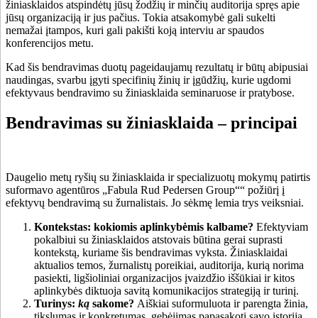
žiniasklaidos atspindėtų jūsų žodžių ir minčių auditorija spręs apie
jūsų organizaciją ir jus pačius. Tokia atsakomybė gali sukelti
nemažai įtampos, kuri gali pakišti koją interviu ar spaudos
konferencijos metu.
Kad šis bendravimas duotų pageidaujamų rezultatų ir būtų abipusiai
naudingas, svarbu įgyti specifinių žinių ir įgūdžių, kurie ugdomi
efektyvaus bendravimo su žiniasklaida seminaruose ir pratybose.
Bendravimas su žiniasklaida – principai
Daugelio metų ryšių su žiniasklaida ir specializuotų mokymų patirtis
suformavo agentūros „Fabula Rud Pedersen Group““ požiūrį į
efektyvų bendravimą su žurnalistais. Jo sėkmę lemia trys veiksniai.
Kontekstas: kokiomis aplinkybėmis kalbame?
Efektyviam
pokalbiui su žiniasklaidos atstovais būtina gerai suprasti
kontekstą, kuriame šis bendravimas vyksta. Žiniasklaidai
aktualios temos, žurnalistų poreikiai, auditorija, kurią norima
pasiekti, ligšioliniai organizacijos įvaizdžio iššūkiai ir kitos
aplinkybės diktuoja savitą komunikacijos strategiją ir turinį.
Turinys:
ką
sakome?
Aiškiai suformuluota ir parengta žinia,
tikslumas ir konkretumas, gebėjimas papasakoti savo istoriją