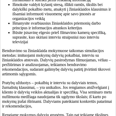
Išmoksite valdyti kylantį stresą, išlikti ramūs, tikslūs bei
dalykiški pokalbio metu, atsakyti į žiniasklaidos klausimus ir
išsamiai informuoti visuomenę apie savo įmonės ar
organizacijos veiklą
Išmanysite svarbiausius žiniasklaidos priemonių darbo
principus ir informacijos atrankos kriterijus
Būsite įsisavinę elgesio prieš filmavimo kamerą specifiką,
suprasite, kuo skiriasi interviu straipsniui nuo interviu
televizijai
Bendravimo su žiniasklaida mokymuose taikomas simuliacijos
metodas: imituojami mokymų dalyvių pokalbiai, interviu su
žiniasklaidos atstovais. Dalyvių pasirodymas filmuojamas, vėliau –
peržiūrimas ir analizuojamas, teikiamos bendravimo
rekomendacijos, sudarant galimybę dalyvių patirtį įtvirtinti tikrovei
artimomis sąlygomis.
Pratybų užduotys – pokalbių ir interviu su dalyviais temos,
žurnalistų klausimai, – yra unikalios. Jos rengiamos atsižvelgiant į
kliento ir dalyvių veiklos aktualijas ir specifiką. Visa seminaro metu
nufilmuota medžiaga naudojama tik ugdymo tikslais; iš karto po
mokymų įrašai ištrinami. Dalyviams pateikiami konkretūs patarimai
ir rekomendacijos,
Rengiame mokymus dalyvių grupėms. Taip pat teikiame tikslines