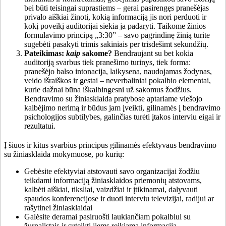
bei būti teisingai suprastiems – gerai pasirengęs pranešėjas
privalo aiškiai žinoti, kokią informaciją jis nori perduoti ir
kokį poveikį auditorijai siekia ja padaryti. Taikome žinios
formulavimo principą „3:30” – savo pagrindinę žinią turite
sugebėti pasakyti trimis sakiniais per trisdešimt sekundžių.
Pateikimas:
kaip
sakome?
Bendraujant su bet kokia
auditoriją svarbus tiek pranešimo turinys, tiek forma:
pranešėjo balso intonacija, laikysena, naudojamas žodynas,
veido išraiškos ir gestai ‒ neverbaliniai pokalbio elementai,
kurie dažnai būna iškalbingesni už sakomus žodžius.
Bendravimo su žiniasklaida pratybose aptariame viešojo
kalbėjimo nerimą ir būdus jam įveikti, gilinamės į bendravimo
psichologijos subtilybes, galinčias turėti įtakos interviu eigai ir
rezultatui.
Į šiuos ir kitus svarbius principus gilinamės efektyvaus bendravimo
su žiniasklaida mokymuose, po kurių:
Gebėsite efektyviai atstovauti savo organizacijai žodžiu
teikdami informaciją žiniasklaidos priemonių atstovams,
kalbėti aiškiai, tiksliai, vaizdžiai ir įtikinamai, dalyvauti
spaudos konferencijose ir duoti interviu televizijai, radijui ar
rašytinei žiniasklaidai
Galėsite deramai pasiruošti laukiančiam pokalbiui su
žurnalistais ir suteikti jiems reikiamą informaciją