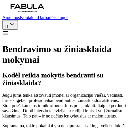
Apie mus
Kontaktai
Darbai
Paslaugos
LT
Bendravimo su žiniasklaida
mokymai
Kodėl reikia mokytis bendrauti su
žiniasklaida?
Jeigu jums tenka atstovauti įmonei ar organizacijai viešai, vadinasi,
turite sugebėti profesionaliai bendrauti su žiniasklaidos atstovais.
Stoti prieš kameras ir mikrofonus. Juos prisijaukinti. Įtaigiai perduoti
savo žinią. Duoti interviu televizijai ar radijui ir atsakyti į žurnalistų
klausimus. Taip pat – ir ne pačius lengviausius ar maloniausius.
Suprantama, tokie pokalbiai yra nepaprastai atsakinga veikla. Juk iš